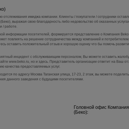
ко)
ю отслеживания имиджа компании. Клиенты / покупатели / сотрудники остав
(Беко), выражая свою благодарность либо недовольство об оказанных услугах
 / работе.
ой информации посетителей, формируется представление о Компания Beko 
ожет повлиять на решение сотрудничества между компанией и потребителем
тесь оставить положительный отзыв и хорошую оценку что бы помочь развит
приятный инцидент с обслуживающим персоналом, Вы можете оставить жалобу
айте www.beko.ru, но и здесь. Представитель организации ответит на Ваш от
ю качества предоставляемых услуг.
одится по адресу Москва Таганская улица, 17-23, 2 этаж, вы можете поделит
ния данного заведения с будущими посетителями.
Головной офис Компания
(Беко):