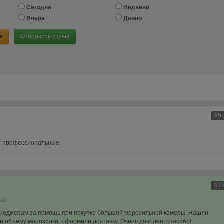
Сегодня
Недавно
Вчера
Давно
е
Отправить отзыв
#5
и профессиональные.
#2
нал
енеджерам за помощь при покупке большой морозильной камеры. Нашли
и объему морозилки, оформили доставку. Очень доволен, спасибо!