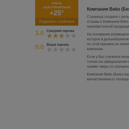
ОЧЕНЬ
БЛАГОПРИЯТНЫЙ
Компания Beko (Бе
+25°
Страница создана с цель
Подробно о рейтинге
отзывы о Компания Beko 
приобретенной продукции
Средняя оценка
3.0
На основании размещенн
которое в дальнейшем м
по этой причине не лени
Ваша оценка
0.0
компании.
Если у Вас случился не
только на официальном с
примет меры по улучшени
Компания Beko (Беко) нах
впечатлением от посеще