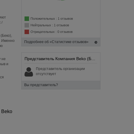
ляют
Положительных : 1 отзывов
 /
Нейтральных : 1 отзывов
Отрицательных : 0 отзывов
(Беко),
. Именно
Подробнее об «Статистике отзывов»
ию
Представитель Компания Beko (Беко):
 не
зыв и
Представитель организации
отсутствует
ься
Вы представитель?
 Beko