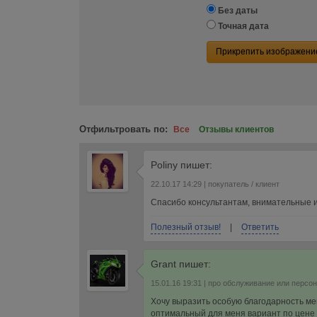
Без даты
Точная дата
Прикрепить изображени
Отфильтровать по:
Все
Отзывы клиентов
Poliny
пишет:
22.10.17 14:29
| покупатель / клиент
Спасибо консультантам, внимательные 
Полезный отзыв!
|
Ответить
Grant
пишет:
15.01.16 19:31
| про обслуживание или персо
Хочу выразить особую благодарность м
оптимальный для меня вариант по цене 