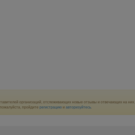
тавителей организаций, отслеживающих новые отзывы и отвечающих на них.
 пожалуйста, пройдите
регистрацию
и
авторизуйтесь
.