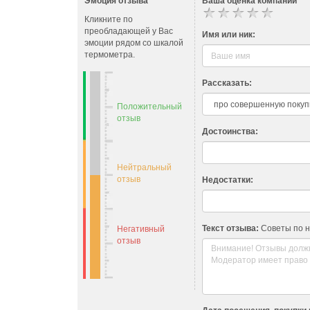
Эмоция отзыва
Ваша оценка компании
Кликните по
преобладающей у Вас
Имя или ник:
эмоции рядом со шкалой
термометра.
Рассказать:
Положительный
отзыв
Достоинства:
Нейтральный
отзыв
Недостатки:
Текст отзыва:
Советы по 
Негативный
отзыв