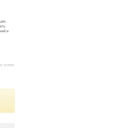
ции,
ать
ний и
т услуги
ная, мы