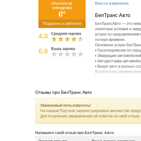
Внести изменения
ПРОГНОЗ НЕ
ОПРЕДЕЛЕН
0°
БелТранс Авто
Подробно о рейтинге
БелТрансАвто — это кома
понятные условия и акку
Средняя оценка
4.0
услуги по направлениям 
потери времени.
Основные услуги БелТра
Ваша оценка
0.0
• Грузоперевозки по горо
• Эвакуация автомобилей
• Автодоставка автомоби
• Выкуп авто в разных с
В работе мы держим фок
под задачу, согласуем с
выстраиваем процесс так
исполнителям.
Отзывы про БелТранс Авто
Уважаемый пользователь!
На нашем Портале зарегистрировано множество предс
Для получения уведомления об ответах на свой отзыв,
Напишите свой отзыв про БелТранс Авто: