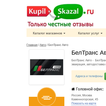
Каталог магазинов
Каталог услуг
Главная
/
Авто
/
БелТранс Авто
БелТранс Ав
БелТранс Авто - БелТран
эвакуация, автодоставка 
Адреса и телефоны
Головной офис:
Россия
,
Москва
Каменногорская, 45
Показать на карте