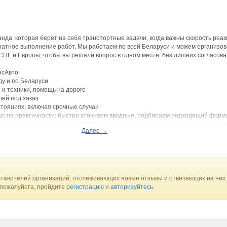
нда, которая берёт на себя транспортные задачи, когда важны скорость реак
ратное выполнение работ. Мы работаем по всей Беларуси и можем организов
СНГ и Европы, чтобы вы решали вопрос в одном месте, без лишних согласова
нсАвто
ду и по Беларуси
 и техники, помощь на дороге
лей под заказ
остояниях, включая срочные случаи
ус на практичности: быстро уточняем вводные, подбираем подходящий форма
тоимость заранее и выполняем всё в согласованные сроки. Если ситуация сроч
Далее →
, чтобы вы получили результат без нервов и бесконечных звонков разным
тавителей организаций, отслеживающих новые отзывы и отвечающих на них.
 пожалуйста, пройдите
регистрацию
и
авторизуйтесь
.