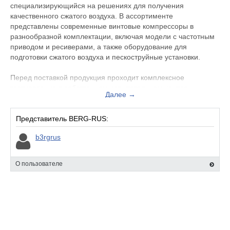
специализирующийся на решениях для получения
качественного сжатого воздуха. В ассортименте
представлены современные винтовые компрессоры в
разнообразной комплектации, включая модели с частотным
приводом и ресиверами, а также оборудование для
подготовки сжатого воздуха и пескоструйные установки.
Перед поставкой продукция проходит комплексное
тестирование в собственном испытательном центре
Далее →
компании, где проверяется каждая деталь, узел и собранный
компрессор. Мы предлагаем бесплатную настройку
оборудования в соответствии с индивидуальными
Представитель BERG-RUS:
требованиями заказчика.
b3rgrus
Наша сервисная служба готова оперативно провести
техническое обслуживание или устранить неисправности, а
О пользователе
склад оригинальных запчастей и расходных материалов
обеспечивает быструю доступность необходимого для
ремонта.