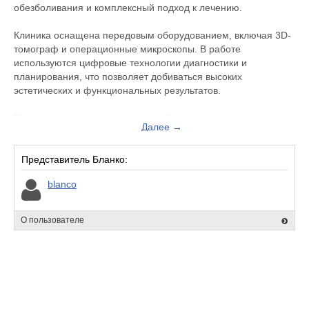
обезболивания и комплексный подход к лечению.
Клиника оснащена передовым оборудованием, включая 3D-
томограф и операционные микроскопы. В работе
используются цифровые технологии диагностики и
планирования, что позволяет добиваться высоких
эстетических и функциональных результатов.
Прием ведут врачи со стажем от 3 лет, регулярно
Далее →
проходящие дополнительное обучение и повышение
квалификации. Индивидуальный подход, комфортная
атмосфера и прозрачная система ценообразования делают
Представитель Бланко:
клинику надежным выбором для всей семьи.
blanco
О пользователе