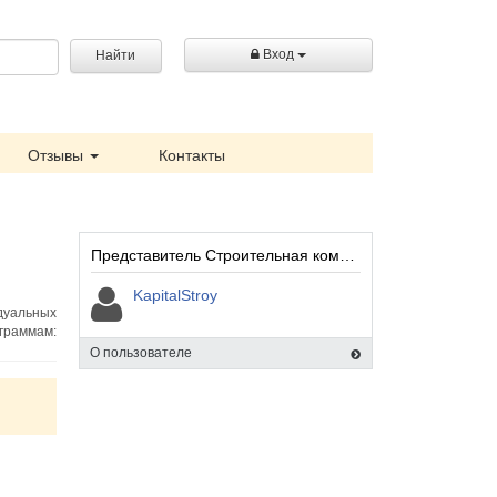
Вход
Найти
Отзывы
Контакты
Представитель Строительная компания «Капитал-Строй» :
KapitalStroy
дуальных
граммам:
О пользователе