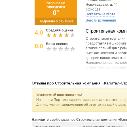
ПРОГНОЗ НЕ
Ново-садовая, д. 44,
ОПРЕДЕЛЕН
офис 111
0°
Показать на карте
Внести изменения
Подробно о рейтинге
Средняя оценка
Строительная комп
4.0
Строительная компания 
предоставляем широкий с
Ваша оценка
0.0
а также полный цикл ре
высокое качество и собл
доверие наших клиентов.
Направления деятельнос
-строительство индивид
-строительство по эскроу
-строительство по госуд
семейная ипотека, ИТ-ип
Отзывы про Строительная компания «Капитал-Ст
-строим от хоз. блока до 
Уважаемый пользователь!
На нашем Портале зарегистрировано множество предс
Для получения уведомления об ответах на свой отзыв,
Напишите свой отзыв про Строительная компания «Капи