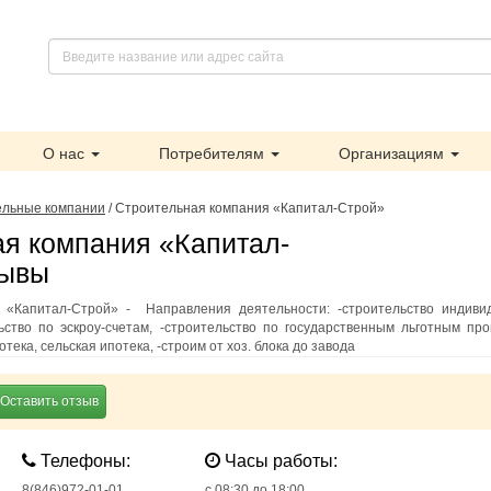
О нас
Потребителям
Организациям
ельные компании
/
Строительная компания «Капитал-Строй»
я компания «Капитал-
зывы
 «Капитал-Строй» - Направления деятельности: -строительство индиви
ьство по эскроу-счетам, -строительство по государственным льготным про
тека, сельская ипотека, -строим от хоз. блока до завода
Оставить отзыв
Телефоны:
Часы работы:
8(846)972-01-01
c 08:30 до 18:00