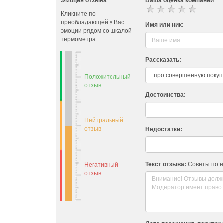
Эмоция отзыва
Ваша оценка компании
Кликните по
преобладающей у Вас
Имя или ник:
эмоции рядом со шкалой
термометра.
Рассказать:
Положительный
отзыв
Достоинства:
Нейтральный
отзыв
Недостатки:
Текст отзыва:
Советы по 
Негативный
отзыв