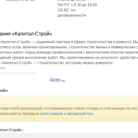
ПН-ПТ: с 8.30 до 18.00
СБ-ВС: по
договоренности
ания «Капитал-Строй»
«Капитал-Строй» — надежный партнер в сфере строительства и ремонта. М
пектр услуг, включая проектирование, строительство жилых и коммерческих 
монтных работ. Наша команда профессионалов с многолетним опытом гарант
юдение сроков выполнения работ. Мы ориентированы на результат, удобство 
 «Капитал-Строй» — строительство, которому можно доверять!
ти:
уальных жилых домов,
-счетам,
Далее →
арственным льготным программам:
отека, сельская ипотека,
рой»
завода
тавителей организаций, отслеживающих новые отзывы и отвечающих на них.
 пожалуйста, пройдите
регистрацию
и
авторизуйтесь
.
тал-Строй» :