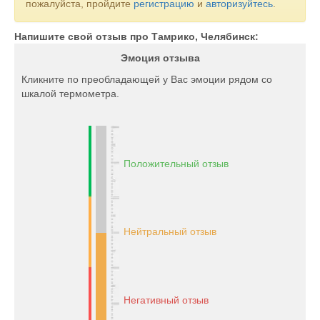
пожалуйста, пройдите
регистрацию
и
авторизуйтесь
.
Не нужно думать, какая одежда будет продаваться лучше.
Ведь в каталоге “TAMRIKO” мы уже собрали востребованные
Напишите свой отзыв про Тамрико, Челябинск:
модели вещей для мальчиков и девоче
Эмоция отзыва
Кликните по преобладающей у Вас эмоции рядом со
шкалой термометра.
Положительный отзыв
Нейтральный отзыв
Негативный отзыв