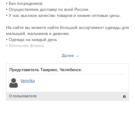
• Без посредников.
• Осуществляем доставку по всей России.
• У нас высокое качество товаров и низкие оптовые цены.
На сайте вы можете найти большой ассортимент одежды для
малышей, мальчиков и девочек:
• Одежда на каждый день
• Школьная форма
• Спортивная одежда
Далее →
• Праздничные наряды
• Размерный ряд представлен от товаров для
новорожденных до подростков.
Представитель Тамрико, Челябинск:
Преимущества нашего интернет-магазина:
tamriko
• Консультации специалистов
Мы поможем выбрать товар и оформить оптовый заказ.
Свяжитесь с менеджером “TAMRIKO” – он ответит на все
О пользователе
интересующие вопросы.
• Большой выбор детской одежды оптом на одном сайте
На сайте широкий ассортимент трикотажа для мальчиков и
девочек оптом любого размера – для новорожденных,
малышей до 3 лет, детей дошкольного и младшего