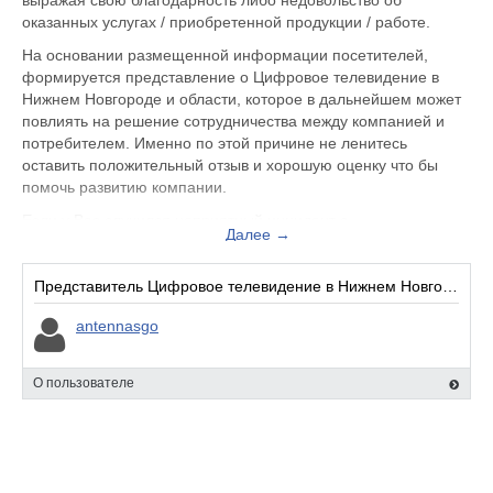
выражая свою благодарность либо недовольство об
оказанных услугах / приобретенной продукции / работе.
На основании размещенной информации посетителей,
формируется представление о Цифровое телевидение в
Нижнем Новгороде и области, которое в дальнейшем может
повлиять на решение сотрудничества между компанией и
потребителем. Именно по этой причине не ленитесь
оставить положительный отзыв и хорошую оценку что бы
помочь развитию компании.
Если у Вас случился неприятный инцидент с
Далее →
обслуживающим персоналом, Вы можете оставить жалобу
не только на официальном сайте cifra-nn.ru, но и здесь.
Представитель организации ответит на Ваш отзыв и примет
Представитель Цифровое телевидение в Нижнем Новгороде и области:
меры по улучшению качества предоставляемых услуг.
antennasgo
Цифровое телевидение в Нижнем Новгороде и области
находится по адресу Нижний Новгород ул. Варварская, д.
О пользователе
27а, вы можете поделиться впечатлением от посещения
данного заведения с будущими посетителями.