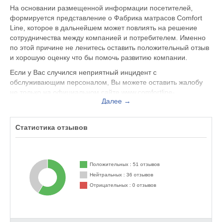
На основании размещенной информации посетителей,
формируется представление о Фабрика матрасов Comfort
Line, которое в дальнейшем может повлиять на решение
сотрудничества между компанией и потребителем. Именно
по этой причине не ленитесь оставить положительный отзыв
и хорошую оценку что бы помочь развитию компании.
Если у Вас случился неприятный инцидент с
обслуживающим персоналом, Вы можете оставить жалобу
не только на официальном сайте www.comfortline-
Далее →
mattress.ru, но и здесь. Представитель организации ответит
на Ваш отзыв и примет меры по улучшению качества
предоставляемых услуг.
Статистика отзывов
Фабрика матрасов Comfort Line находится по адресу Москва
Проспект Мира, вы можете поделиться впечатлением от
посещения данного заведения с будущими посетителями.
Положительных : 51 отзывов
Нейтральных : 36 отзывов
Отрицательных : 0 отзывов