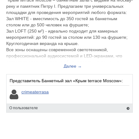
"Крым terrace Moscow – банкетные залы с видами на Москву-
реку и памятник Петру I. Предлагаем три универсальных
площадки для проведения мероприятий любого формата:
Зал WHITE - вместимость до 350 гостей за банкетным
столом или до 500 человек на фуршете;
Зал LOFT (250 м²) - идеально подходит для камерных
мероприятий: до 90 гостей за столом или 130 на фуршете;
Круглогодичная веранда на крыше.
Все зоны оснащены современной светотехникой,
профессиональной аудиосистемой и LED-экранами, что
позволяет реализовывать любые креативные решения.
Далее →
Гастрономическое сопровождение - средиземноморская
кухня: более 200 блюд, созданных командой талантливых
поваров."
Представитель Банкетный зал «Крым terrace Moscow»:
crimeaterrasa
О пользователе