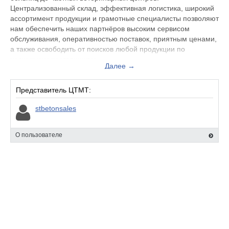
Централизованный склад, эффективная логистика, широкий
ассортимент продукции и грамотные специалисты позволяют
нам обеспечить наших партнёров высоким сервисом
обслуживания, оперативностью поставок, приятным ценами,
а также освободить от поисков любой продукции по
нескольким поставщикам.
Далее →
Основные критерии выбора в пользу сотрудничества с ООО
"ЦТМТ Гипермед":
Широкий ассортимент
Представитель ЦТМТ:
Оперативность поставок
stbetonsales
Склад в пределах Москвы с удобным доступом
Экономия времени для отдела закупок
Доставка по всей России и странам СНГ
О пользователе
Индивидуальные условия по ценам и оплате.