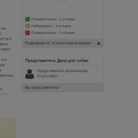
Положительных : 1 отзывов
Нейтральных : 1 отзывов
 на
Отрицательных : 0 отзывов
в
ается в
Подробнее об «Статистике отзывов»
жка в
ствуют
 это
Представитель Дача для собак:
при
м
Представитель организации
ивотных,
отсутствует
Вы представитель?
це
ми по