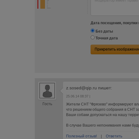
Дата посещения, покупки 
Без даты
Точная дата
Прикрепить изображени
z.sosed@qip.ru
пишет:
25.06.14 08:37
|
Гость
Жители СНТ "Фрязево" информируют влад
что решением общего собрания в СНТ за
Ваши собаки допускаться на нашу терри
В случае Вашего непонимания нами буд
Полезный отзыв!
|
Ответить