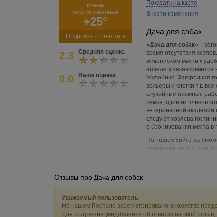
Показать на карте
ОЧЕНЬ
БЛАГОПРИЯТНЫЙ
Внести изменения
+25°
Дача для собак
Подробно о рейтинге
«Дача для собак»
– заго
Средняя оценка
2.3
время отсутствия хозяев.
живописном месте с удоб
апреле и заканчивается 
Ваша оценка
0.0
Жулебино. Загородная го
вольеры и клетки т.к. вс
случайные наемные работ
семья, один из членов к
ветеринарной академии и
следуют хозяева гостини
о бронировании места в 
На нашем сайте вы сможе
семейного типа «Дача дл
передержке собак, а при
Отзывы про Дача для собак
Уважаемый пользователь!
На нашем Портале зарегистрировано множество предс
Для получения уведомления об ответах на свой отзыв,