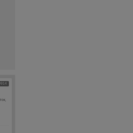
0914
ток,