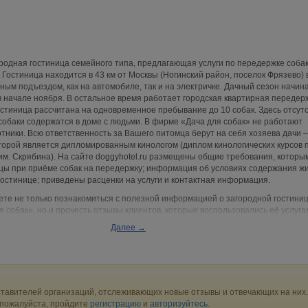
родная гостиница семейного типа, предлагающая услуги по передержке собак
 Гостиница находится в 43 км от Москвы (Ногинский район, поселок Фрязево) 
ным подъездом, как на автомобиле, так и на электричке. Дачный сезон начин
в начале ноября. В остальное время работает городская квартирная передер
стиница рассчитана на одновременное пребывание до 10 собак. Здесь отсут
е собаки содержатся в доме с людьми. В фирме «Дача для собак» не работают
ники. Всю ответственность за Вашего питомца берут на себя хозяева дачи –
оторой является дипломированным кинологом (диплом кинологических курсов 
м. Скрябина). На сайте doggyhotel.ru размещены общие требования, которы
цы при приёме собак на передержку; информация об условиях содержания ж
гостинице; приведены расценки на услуги и контактная информация.
те не только познакомиться с полезной информацией о загородной гостини
я собак», но и прочесть отзывы клиентов, которые воспользовались её услуга
 желании – оставить свой комментарий.
Далее →
тавителей организаций, отслеживающих новые отзывы и отвечающих на них.
 пожалуйста, пройдите
регистрацию
и
авторизуйтесь
.