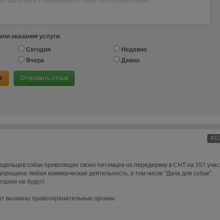
или оказания услуги.
Сегодня
Недавно
Вчера
Давно
е
Отправить отзыв
#1
ельцев собак привозящих своих питомцев на передержку в СНТ на 157 учас
прещена любая коммерческая деятельность, в том числе "Дача для собак".
торию не будут!
ут вызваны правоохранительные органы.