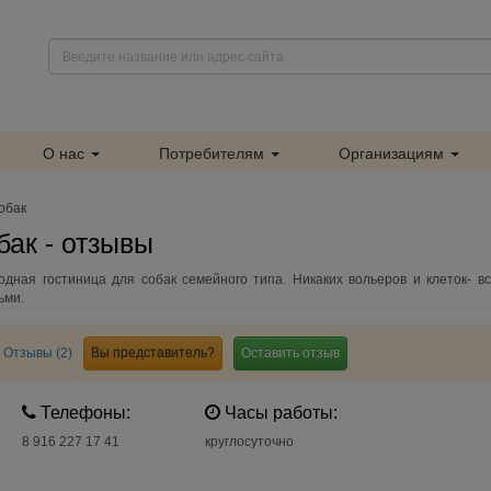
О нас
Потребителям
Организациям
обак
бак - отзывы
одная гостиница для собак семейного типа. Никаких вольеров и клеток- вс
ьми.
Отзывы (2)
Вы представитель?
Оставить отзыв
Телефоны:
Часы работы:
8 916 227 17 41
круглосуточно