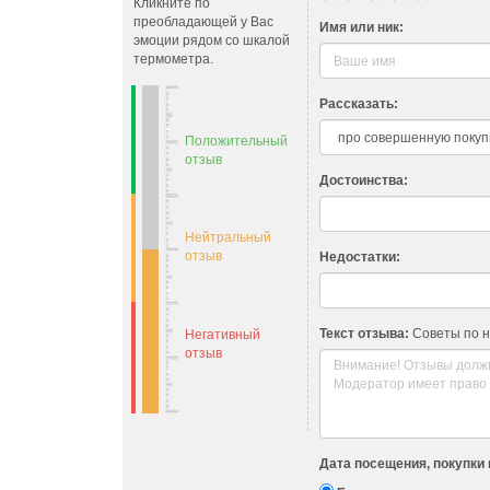
Кликните по
преобладающей у Вас
Имя или ник:
эмоции рядом со шкалой
термометра.
Рассказать:
Положительный
отзыв
Достоинства:
Нейтральный
отзыв
Недостатки:
Текст отзыва:
Советы по 
Негативный
отзыв
Дата посещения, покупки 