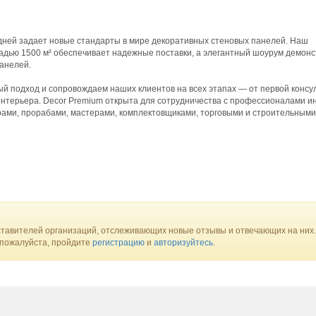
дней задает новые стандарты в мире декоративных стеновых панелей. Наш
адью 1500 м² обеспечивает надежные поставки, а элегантный шоурум демон
анелей.
й подход и сопровождаем наших клиентов на всех этапах — от первой консу
интерьера. Decor Premium открыта для сотрудничества с профессионалами и
рами, прорабами, мастерами, комплектовщиками, торговыми и строительными
тавителей организаций, отслеживающих новые отзывы и отвечающих на них.
 пожалуйста, пройдите
регистрацию
и
авторизуйтесь
.