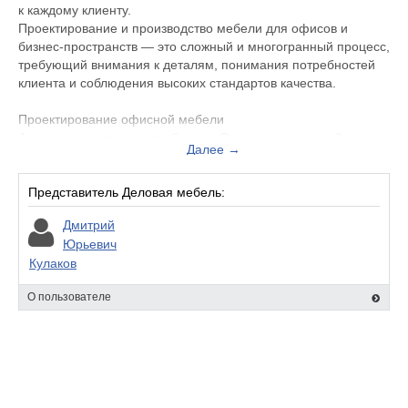
к каждому клиенту.
Проектирование и производство мебели для офисов и
бизнес-пространств — это сложный и многогранный процесс,
требующий внимания к деталям, понимания потребностей
клиента и соблюдения высоких стандартов качества.
Проектирование офисной мебели
Анализируем ваши потребности: Определение целей и
Далее →
задач проекта. Изучаем особенности помещения, его
планировку и площадь. Анализируем требования к
функциональности и эргономичности мебели.
Представитель Деловая мебель:
Дмитрий
Создание концепции: Разработаем общую идею проекта,
Юрьевич
выбор стилистического направления. Определение
Кулаков
ключевых элементов мебели и их расположения.
О пользователе
Проектирование и моделирование: Создание чертежей и 3D-
моделей мебели.Учет всех технических требований и
стандартов. Согласование проекта с вами.