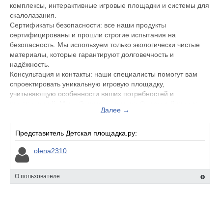
комплексы, интерактивные игровые площадки и системы для
скалолазания.
Сертификаты безопасности: все наши продукты
сертифицированы и прошли строгие испытания на
безопасность. Мы используем только экологически чистые
материалы, которые гарантируют долговечность и
надёжность.
Консультация и контакты: наши специалисты помогут вам
спроектировать уникальную игровую площадку,
учитывающую особенности ваших потребностей и
предпочтений. Мы заботимся о том, чтобы каждый проект
Далее →
был реализован на высоком уровне!
Галерея и отзывы: ознакомьтесь с нашими успешными
проектами и мнениями довольных клиентов. Вы сможете
Представитель Детская площадка.ру:
увидеть, как наше оборудование уже помогает детям
olena2310
развиваться и радоваться играм!
Мы стремимся делать детские игры безопасными и
увлекательными! Погрузитесь в мир качественного и
О пользователе
вдохновляющего игрового оборудования, которое подарит
детям радость и незабываемые моменты!