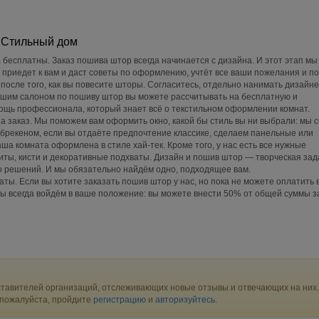
 Стильный дом
 бесплатны. Заказ пошива штор всегда начинается с дизайна. И этот этап мы
 приедет к вам и даст советы по оформлению, учтёт все ваши пожелания и по
 после того, как вы повесите шторы. Согласитесь, отдельно нанимать дизайн
нашим салоном по пошиву штор вы можете рассчитывать на бесплатную и
щь профессионала, который знает всё о текстильном оформлении комнат.
 заказ. Мы поможем вам оформить окно, какой бы стиль вы ни выбрали: мы 
брекеном, если вы отдаёте предпочтение классике, сделаем панельные или
ша комната оформлена в стиле хай-тек. Кроме того, у нас есть все нужные
ниты, кисти и декоративные подхваты. Дизайн и пошив штор — творческая зад
о решений. И мы обязательно найдём одно, подходящее вам.
аты. Если вы хотите заказать пошив штор у нас, но пока не можете оплатить 
Мы всегда войдём в ваше положение: вы можете внести 50% от общей суммы за
тавителей организаций, отслеживающих новые отзывы и отвечающих на них.
 пожалуйста, пройдите
регистрацию
и
авторизуйтесь
.