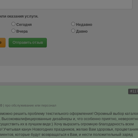
или оказания услуги.
Сегодня
Недавно
Вчера
Давно
е
Отправить отзыв
#11
20
| про обслуживание или персонал
озможно решить проблему текстильного оформления! Огромный выбор каталог
к. Высококвалифицированные дизайнеры и, что особенно приятно, невероятн
существить их в лучшем виде:) Хочу выразить огромную благодарность всем
! Учитывая канун Новогодних праздников, желаю Вам здоровья, процветания
лиентов, которые будут возвращаться к Вам, и нести положительный заряд