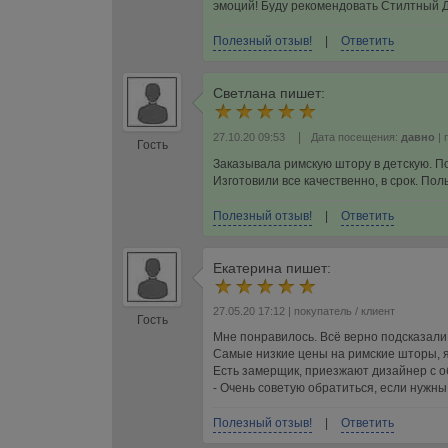
эмоций! Буду рекомендовать Стилтный До
Полезный отзыв!
|
Ответить
Светлана
пишет:
|
27.10.20 09:53
Дата посещения:
давно
| 
Гость
Заказывала римскую штору в детскую. По
Изготовили все качественно, в срок. Пол
Полезный отзыв!
|
Ответить
Екатерина
пишет:
27.05.20 17:12
| покупатель / клиент
Гость
Мне понравилось. Всё верно подсказали,
Самые низкие цены на римские шторы, я
Есть замерщик, приезжают дизайнер с о
- Очень советую обратиться, если нужн
Полезный отзыв!
|
Ответить