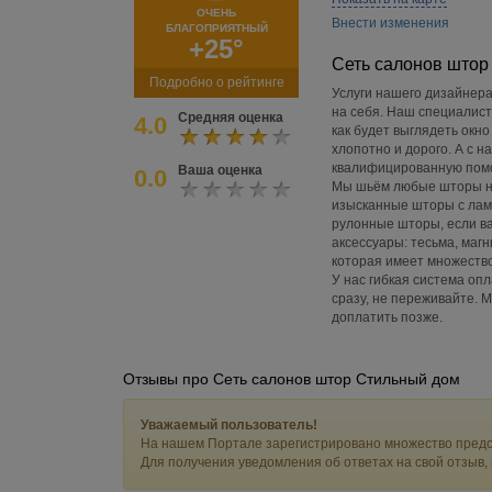
ОЧЕНЬ
Внести изменения
БЛАГОПРИЯТНЫЙ
+25°
Сеть салонов штор
Подробно о рейтинге
Услуги нашего дизайнера
на себя. Наш специалист
Средняя оценка
4.0
как будет выглядеть окно
хлопотно и дорого. А с 
квалифицированную помо
Ваша оценка
0.0
Мы шьём любые шторы на
изысканные шторы с лам
рулонные шторы, если ва
аксессуары: тесьма, маг
которая имеет множеств
У нас гибкая система опл
сразу, не переживайте. 
доплатить позже.
Отзывы про Сеть салонов штор Стильный дом
Уважаемый пользователь!
На нашем Портале зарегистрировано множество предс
Для получения уведомления об ответах на свой отзыв,