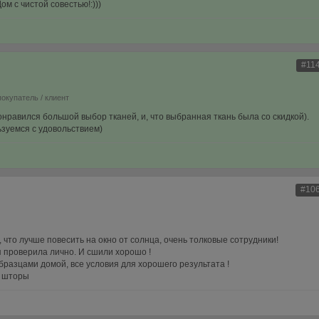
м с чистой совестью!:)))
#11
покупатель / клиент
нравился большой выбор тканей, и, что выбранная ткань была со скидкой).
ьзуемся с удовольствием)
#10
 что лучше повесить на окно от солнца, очень толковые сотрудники!
 проверила лично. И сшили хорошо !
бразцами домой, все условия для хорошего результата !
ы шторы