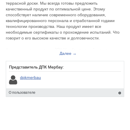
террасной доски. Мы всегда готовы предложить
качественный продукт по оптимальной цене. Этому
способствует наличие современного оборудования,
квалифицированного персонала и отработанной годами
технологии производства. Наш продукт имеет все
необходимые сертификаты о прохождение испытаний. Что
говорит о его высоком качестве и долговечности.
Купить, террасную доску ДПК Мербау в нашей компании
Далее →
быстро, выгодно и не требует от вас специальных навыков -
наши специалисты произведут расчеты требуемого
материала и подберут самые выгодные для заказчика
Представитель ДПК Мербау:
логистические решения. Работаем как с юридическими, так и
dpkmerbau
с физическими лицами, по удобному для вас варианту
оплаты – наличный или безналичный расчет.
О пользователе