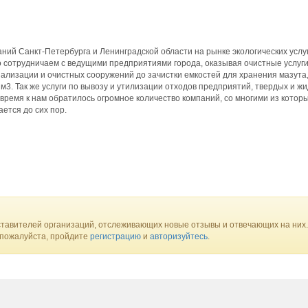
ний Санкт-Петербурга и Ленинградской области на рынке экологических услуг
 сотрудничаем с ведущими предприятиями города, оказывая очистные услуг
нализации и очистных сооружений до зачистки емкостей для хранения мазута,
3. Так же услуги по вывозу и утилизации отходов предприятий, твердых и жидк
 время к нам обратилось огромное количество компаний, со многими из котор
ется до сих пор.
тавителей организаций, отслеживающих новые отзывы и отвечающих на них.
 пожалуйста, пройдите
регистрацию
и
авторизуйтесь
.