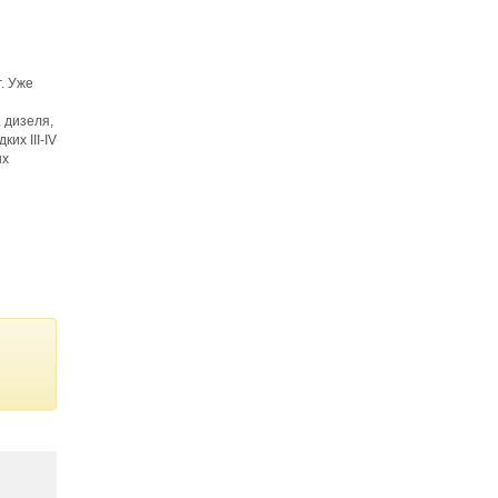
. Уже
и
 дизеля,
их III-IV
ых