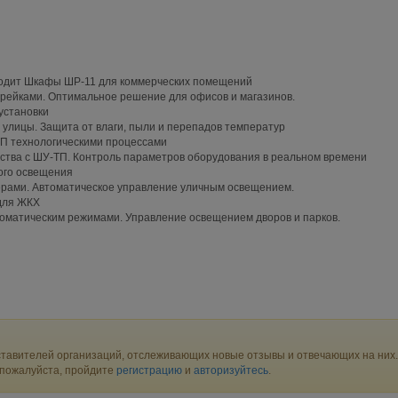
одит Шкафы ШР-11 для коммерческих помещений
-рейками. Оптимальное решение для офисов и магазинов.
установки
я улицы. Защита от влаги, пыли и перепадов температур
П технологическими процессами
ства с ШУ-ТП. Контроль параметров оборудования в реальном времени
го освещения
рами. Автоматическое управление уличным освещением.
для ЖКХ
томатическим режимами. Управление освещением дворов и парков.
тавителей организаций, отслеживающих новые отзывы и отвечающих на них.
 пожалуйста, пройдите
регистрацию
и
авторизуйтесь
.