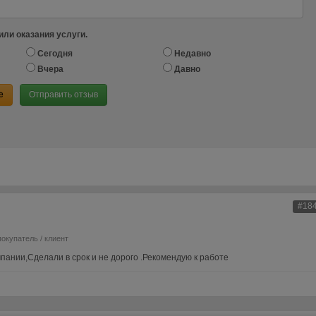
или оказания услуги.
Сегодня
Недавно
Вчера
Давно
е
Отправить отзыв
#18
покупатель / клиент
пании,Сделали в срок и не дорого .Рекомендую к работе