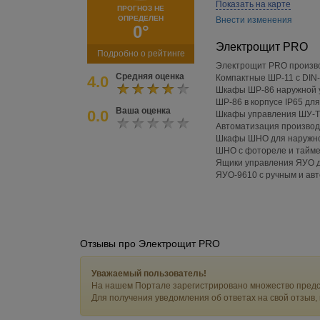
Показать на карте
ПРОГНОЗ НЕ
ОПРЕДЕЛЕН
Внести изменения
0°
Электрощит PRO
Подробно о рейтинге
Электрощит PRO произв
Средняя оценка
4.0
Компактные ШР-11 с DIN
Шкафы ШР-86 наружной 
ШР-86 в корпусе IP65 дл
Ваша оценка
0.0
Шкафы управления ШУ-Т
Автоматизация производ
Шкафы ШНО для наружно
ШНО с фотореле и тайме
Ящики управления ЯУО 
ЯУО-9610 с ручным и ав
Отзывы про Электрощит PRO
Уважаемый пользователь!
На нашем Портале зарегистрировано множество предс
Для получения уведомления об ответах на свой отзыв,