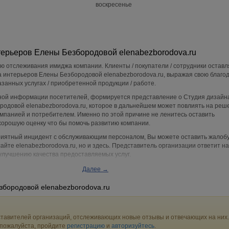
воскресенье
терьеров Елены Безбородовой elenabezborodova.ru
ю отслеживания имиджа компании. Клиенты / покупатели / сотрудники остав
 интерьеров Елены Безбородовой elenabezborodova.ru, выражая свою благо
азанных услугах / приобретенной продукции / работе.
ой информации посетителей, формируется представление о Студия дизайн
родовой elenabezborodova.ru, которое в дальнейшем может повлиять на реш
мпанией и потребителем. Именно по этой причине не ленитесь оставить
хорошую оценку что бы помочь развитию компании.
приятный инцидент с обслуживающим персоналом, Вы можете оставить жалобу
айте elenabezborodova.ru, но и здесь. Представитель организации ответит н
улучшению качества предоставляемых услуг.
ов Елены Безбородовой elenabezborodova.ru находится по адресу Белгород г
Далее →
я, д.3, ЖК Париж, вы можете поделиться впечатлением от посещения данного
осетителями.
збородовой elenabezborodova.ru
тавителей организаций, отслеживающих новые отзывы и отвечающих на них.
 пожалуйста, пройдите
регистрацию
и
авторизуйтесь
.