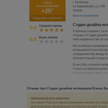
г. Белгород,
ОЧЕНЬ
ул.Харьковская, д.3, ЖК
БЛАГОПРИЯТНЫЙ
+25°
Париж
Внести изменения
Подробно о рейтинге
Студия дизайна ин
Средняя оценка
5.0
Страница создана с цель
отзывы о Студия дизайна
Ваша оценка
0.0
либо недовольство об ок
На основании размещенн
интерьеров Елены Безбо
сотрудничества между ко
положительный отзыв и 
Если у Вас случился не
только на официальном с
отзыв и примет меры по 
Студия дизайна интерьер
Белгород, ул.Харьковска
заведения с будущими п
Отзывы про Студия дизайна интерьеров Елены Бе
Уважаемый пользователь!
На нашем Портале зарегистрировано множество предс
Для получения уведомления об ответах на свой отзыв,