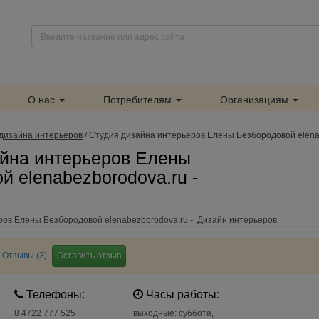
О нас
Потребителям
Организациям
дизайна интерьеров
/
Студия дизайна интерьеров Елены Безбородовой elena
айна интерьеров Елены
й elenabezborodova.ru -
ров Елены Безбородовой elenabezborodova.ru - Дизайн интерьеров
Отзывы (3)
Оставить отзыв
Телефоны:
Часы работы:
8 4722 777 525
выходные: суббота,