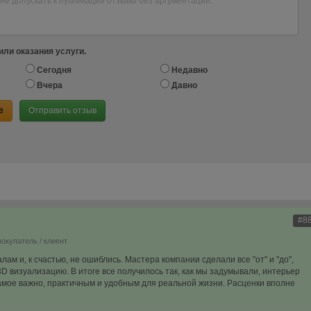
или оказания услуги.
Сегодня
Недавно
Вчера
Давно
е
Отправить отзыв
#8
покупатель / клиент
м и, к счастью, не ошиблись. Мастера компании сделали все "от" и "до",
D визуализацию. В итоге все получилось так, как мы задумывали, интерьер
самое важно, практичным и удобным для реальной жизни. Расценки вполне