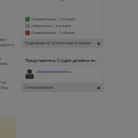
Положительных : 2 отзывов
Нейтральных : 1 отзывов
Отрицательных : 0 отзывов
ляют
Подробнее об «Статистике отзывов»
дарность
а
Представитель Студия дизайна интерьеров Елены Безбородовой elenabezborodova.ru:
ение
ekaterinasomova
 не
О пользователе
а Ваш
.