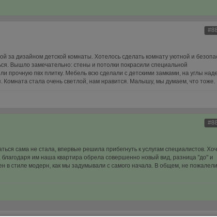
#8
й за дизайном детской комнаты. Хотелось сделать комнату уютной и безопа
ься. Вышло замечательно: стены и потолки покрасили специальной
ли прочную пвх плитку. Мебель всю сделали с детскими замками, на углы над
Комната стала очень светлой, нам нравится. Малышу, мы думаем, что тоже.
#8
ться сама не стала, впервые решила прибегнуть к услугам специалистов. Хоч
благодаря им наша квартира обрела совершенно новый вид, разница "до" и
н в стиле модерн, как мы задумывали с самого начала. В общем, не пожалели