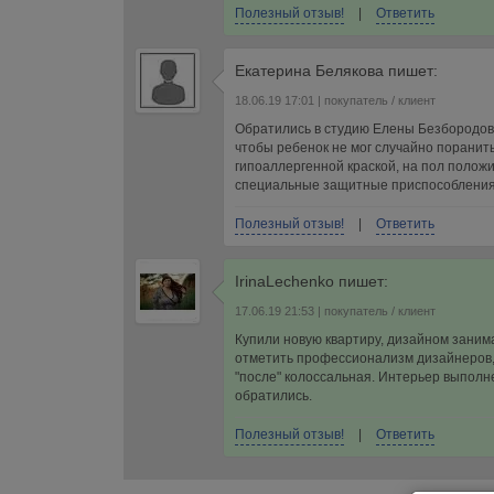
Полезный отзыв!
|
Ответить
Екатерина Белякова
пишет:
18.06.19 17:01
| покупатель / клиент
Обратились в студию Елены Безбородово
чтобы ребенок не мог случайно поранит
гипоаллергенной краской, на пол положи
специальные защитные приспособления. 
Полезный отзыв!
|
Ответить
IrinaLechenko
пишет:
17.06.19 21:53
| покупатель / клиент
Купили новую квартиру, дизайном занима
отметить профессионализм дизайнеров, 
"после" колоссальная. Интерьер выполне
обратились.
Полезный отзыв!
|
Ответить