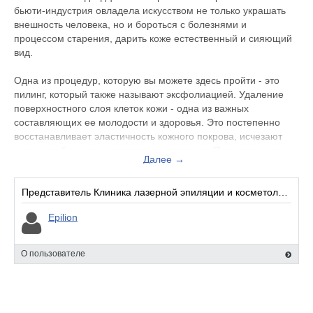
бьюти-индустрия овладела искусством не только украшать
внешность человека, но и бороться с болезнями и
процессом старения, дарить коже естественный и сияющий
вид.
Одна из процедур, которую вы можете здесь пройти - это
пилинг, который также называют эксфолиацией. Удаление
поверхностного слоя клеток кожи - одна из важных
составляющих ее молодости и здоровья. Это постепенно
восстанавливает эластичность кожного покрова, исчезают
мелкие рубцы, уменьшается пигментация. Проходить курс
Далее →
пилингов резоннее всего в холодное время года, но,
безусловно, программу разрабатывают с учетом специфики
вашей кожи.
Представитель Клиника лазерной эпиляции и косметологии Epilion.:
Epilion
Помимо этого, к услугам гостей клиники аппаратная
косметология, массаж, а также эпиляция и многое другое.
О пользователе
Адрес организации: Ростов-на-Дону, микрорайон Северный,
проспект Космонавтов, 39/1. Клиника работает пн-вс: 09:00 -
21:00, но при этом не забывайте, что предварительно лучше
согласовать время визита. Телефон организации - +7 (863)