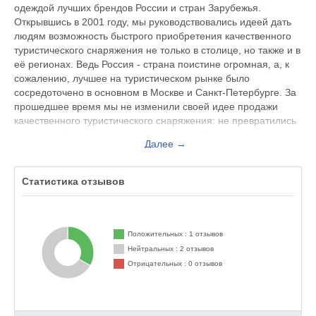
одеждой лучших брендов России и стран Зарубежья.
Открывшись в 2001 году, мы руководствовались идеей дать
людям возможность быстрого приобретения качественного
туристического снаряжения не только в столице, но также и в
её регионах. Ведь Россия - страна поистине огромная, а, к
сожалению, лучшее на туристическом рынке было
сосредоточено в основном в Москве и Санкт-Петербурге. За
прошедшее время мы не изменили своей идее продажи
качественного туристического снаряжения: не превратились
в попсовый интернет-магазин, торгующий всем, начиная от
Далее →
книг и белья и заканчивая сувенирами и едой. Мы гордимся
тем, что до сих пор нашим приоритетом является не
количество, а качество!
Статистика отзывов
У некоторых из нас до сих пор живы воспоминания о
последствиях советского альпинизма и водного туризма. В то
время чуть ли не половина наших альпинистов и водников
Положительных : 1 отзывов
оставались с отмороженными или ампутированными
Нейтральных : 2 отзывов
пальцами, больными спинами, переохлаждением
Отрицательных : 0 отзывов
внутренних органов и другими серьёзными последствиями
из-за неспециализированного снаряжения или плохой
одежды. Тогда эти проблемы были одинаковы и для туриста