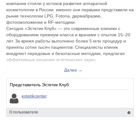
компании стояли у истоков развития аппаратной
косметологии в России: именно они первыми представили на
рынке технологии LPG, Fotona, дермабразию,
фотоомоложение и RF-методики.
Сегодня «Эстетик Клуб» — это современные клиники с
оборудованием премиум-класса и врачами с опытом 15–20
лет. За время работы выполнено более 5 млн процедур и
приняты сотни тысяч пациентов. Специалисты клиник
внедряют передовые и безопасные методики, предлагая
эффективные решения эстетических задач.
Все услуги оказываются в соответствии с медицинскими
Далее →
стандартами и лицензиями. Многие пациенты доверяют нам
более 10 лет и приходят всей семьёй.
Представитель Эстетик Клуб:
estetikcenter
О пользователе