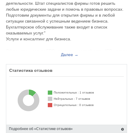
деятельности. Штат специалистов фирмы готов решить
любые юридические задачи и помочь в правовых вопросах.
Подготовим документы для открытия фирмы и в любой
ситуации связанной с успешным ведением бизнеса.
Бухгалтерское обслуживание также входит в список
оказываемых услуг."
Услуги и консалтинг для бизнеса.
Оформляем допуск СРО, лицензии, сертификаты ISO, услуги
Далее →
по регистрации и ликвидации предприятий.
Эталон Гарант существует, чтобы помогать бизнесменам в
оформлении допусков, лицензий и сертификатов.
Статистика отзывов
Обратившись к нам, вы сможете решить любой правовой,
юридический или бухгалтерский вопрос с помощью опытного
в нужной области специалиста.
Положительных : 1 отзывов
Нейтральных : 7 отзывов
Отрицательных : 0 отзывов
Подробнее об «Статистике отзывов»