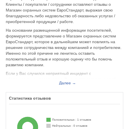
Клиенты / покупатели / сотрудники оставляют отзывы о
Магазин охранных систем ЕвроСтандарт, выражая свою
благодарность либо недовольство об оказанных услугах /
приобретенной продукции / работе.
На основании размещенной информации посетителей,
формируется представление о Магазин охранных систем
ЕвроСтандарт, которое в дальнейшем может повлиять на
решение сотрудничества между компанией и потребителем.
Именно по этой причине не ленитесь оставить
положительный отзыв и хорошую оценку что бы помочь
развитию компании.
Если у Вас случился неприятный инцидент с
обслуживающим персоналом, Вы можете оставить жалобу
Далее →
не только на официальном сайте www.gsm24-ekb.ru, но и
здесь. Представитель организации ответит на Ваш отзыв и
примет меры по улучшению качества предоставляемых
Статистика отзывов
услуг.
Магазин охранных систем ЕвроСтандарт находится по
адресу Екатеринбург ул. Бажова д.223, вы можете
Положительных : 1 отзывов
поделиться впечатлением от посещения данного заведения
Нейтральных : 0 отзывов
с будущими посетителями.