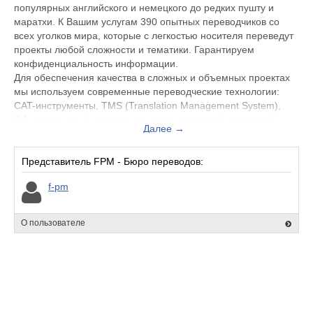
популярных английского и немецкого до редких пушту и
маратхи. К Вашим услугам 390 опытных переводчиков со
всех уголков мира, которые с легкостью носителя переведут
проекты любой сложности и тематики. Гарантируем
конфиденциальность информации.
Для обеспечения качества в сложных и объемных проектах
мы используем современные переводческие технологии:
CAT-инструменты, TMS (Translation Management System),
QA-программы (контроль качества перевода), групповой
Далее →
перевод, подготовка и использование глоссариев для
единства терминологии, управление и внедрение
собственных TM (Translation Memory), а также CRM-систему
Представитель FPM - Бюро переводов:
собственной разработки.
f-pm
О пользователе