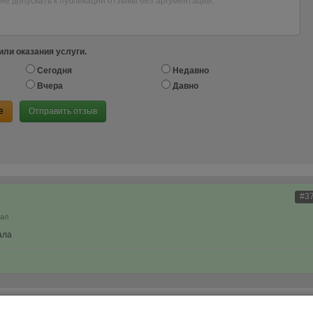
или оказания услуги.
Сегодня
Недавно
Вчера
Давно
е
Отправить отзыв
#3
нал
ала