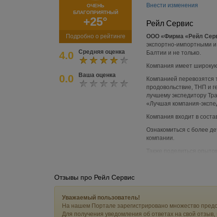
Внести изменения
ОЧЕНЬ
БЛАГОПРИЯТНЫЙ
+25°
Рейл Сервис
Подробно о рейтинге
ООО «Фирма «Рейл Сер
экспортно-импортными и 
Средняя оценка
4.0
Балтии и не только.
Компания имеет широкую 
Ваша оценка
0.0
Компанией перевозятся та
продовольствие, ТНП и г
лучшему экспедитору Тр
«Лучшая компания-экспе
Компания входит в состав
Ознакомиться с более д
компании.
Также поделиться опытом
Отзывы про Рейл Сервис
Уважаемый пользователь!
На нашем Портале зарегистрировано множество предс
Для получения уведомления об ответах на свой отзыв,