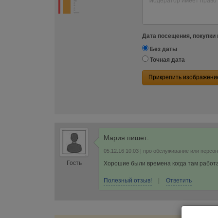
Дата посещения, покупки 
Без даты
Точная дата
Прикрепить изображени
Мария
пишет:
05.12.16 10:03
| про обслуживание или персо
Гость
Хорошие были времена когда там работ
Полезный отзыв!
|
Ответить