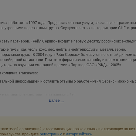
вис»
работает с 1997 года. Предоставляет все услуги, связанные с транзитны
внутренними перевозками грузов. Осуществляет их по территории СНГ, стр
сеть партнёров. «Рейл Сервис» входит в первую десятку российских экспеди
кие грузы, как: уголь, кокс, лес, нефть и нефтепродукты, металл, зерно,
енеральные грузы. В 2004 году «Рейл Сервис» был вручен почетный диплом к
анссибирской магистрали. При этом фирма является победителем в номинац
дитор» на вручении ежегодной премии «Партнер ОАО «РЖД» - 2005».
 холдинга TransInvest.
етальной информацией и оставить отзывы о работе «Рейл Сервис» можно на 
 и оставить отзывы можно на нашем сайте.
Далее →
тавителей организаций, отслеживающих новые отзывы и отвечающих на них.
 пожалуйста, пройдите
регистрацию
и
авторизуйтесь
.