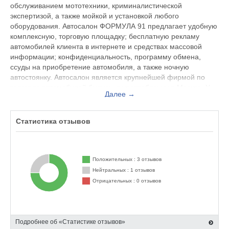
обслуживанием мототехники, криминалистической
экспертизой, а также мойкой и установкой любого
оборудования. Автосалон ФОРМУЛА 91 предлагает удобную
комплексную, торговую площадку; бесплатную рекламу
автомобилей клиента в интернете и средствах массовой
информации; конфиденциальность, программу обмена,
ссуды на приобретение автомобиля, а также ночную
автостоянку. Автосалон является крупнейшей фирмой по
торговле автомобилей бывших в употреблении в Москве. У
Далее →
компании имеются личные торговые площадки. Фирма
позволяет выкупать автомобили с пробегом, обменивая
старые машины на новые. Все автомобили, которые
Статистика отзывов
реализовываются отделом продаж автосалона, проверяются
криминалистом – экспертом компании.
Для того чтобы прочитать отзывы об автосалоне ФОРМУЛА
Положительных : 3 отзывов
91 покупателей и работников фирмы, найти адрес
Нейтральных : 1 отзывов
официального сайта, телефоны главного офиса, а также
Отрицательных : 0 отзывов
узнать режим работы компании вы сможете на нашем сайте.
Подробнее об «Статистике отзывов»