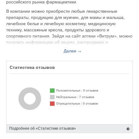
российского рынка фармацевтики.
В компании можно приобрести любые лекарственные
препараты, продукцию для мужчин, для мамы и малыша,
лечебное белье и лечебную косметику, медицинскую
технику, массажные кресла, продукты здорового и
спортивного питания. Зайдя на сайт аптеки «Витрум», можно
получить информацию об акциях, распродажах и
специальных предложениях, посмотреть вакансии компании
Далее →
и прочитать отзывы сотрудников. Также здесь можно найти
контактные линзы и солнцезащитные очки, средства гигиены,
рецептурные средства при онкологии, инвалидные кресла,
Статистика отзывов
кресла – каталки и другие средства реабилитации, средства
по уходу за лицом, телом, ногами, волосами,
дерматологические препараты и средства защиты от
Положительных : 0 отзывов
насекомых.
Нейтральных : 7 отзывов
Отзывы о качестве услуг в интернет- аптеке «Витрум» можно
Отрицательных : 0 отзывов
прочесть на нашем сайте.
Подробнее об «Статистике отзывов»