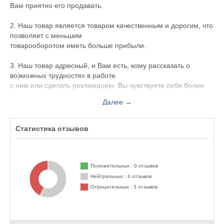
Вам приятно его продавать.
2. Наш товар является товаром качественным и дорогим, что
позволяет с меньшим
товарооборотом иметь больше прибыли.
3. Наш товар адресный, и Вам есть, кому рассказать о
возможных трудностях в работе
с ним или сделать рекламацию. Вы чувствуете себя более
защищенными.
Далее →
4. 80% товара мы представляем эксклюзивно.
Следовательно, нет ценовых войн по нашей продукции, и Вы
Статистика отзывов
всегда можете
«отстроиться» от дешевой продукции конкурентов, которые
находятся рядом с Вами.
Положительных : 0 отзывов
5. Мы создали и развиваем дилерскую сеть в крупнейших
Нейтральных : 4 отзывов
городах России. Если Вы
Отрицательных : 3 отзывов
чувствуете в себе силы стать нашим дилером в городе, то
можете выйти к нам с этим
предложением и помочь организовать нам семинар, а затем