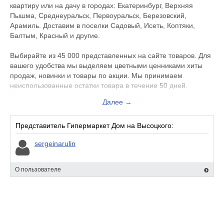
квартиру или на дачу в городах: Екатеринбург, Верхняя
Пышма, Среднеуральск, Первоуральск, Березовский,
Арамиль. Доставим в поселки Садовый, Исеть, Коптяки,
Балтым, Красный и другие.
Выбирайте из 45 000 представленных на сайте товаров. Для
вашего удобства мы выделяем цветными ценниками хиты
продаж, новинки и товары по акции. Мы принимаем
неиспользованные остатки товара в течение 50 дней.
Начисляем и принимаем в оплату бонусы за ваши покупки,
Далее →
сделанные на сайте.
По вашим размерам мы распилим листовые материалы на
Представитель Гипермаркет Дом на Высоцкого:
промышленном станке. Сделаем оверлок коврового
sergeinarulin
покрытия. Подберем нужный оттенок краски, проведем
колеровку на профессиональном оборудовании. Создадим
бесплатный дизайн-проект ванной комнаты. Проведем
О пользователе
замеры и установим двери.