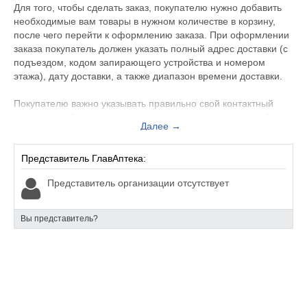
Для того, чтобы сделать заказ, покупателю нужно добавить
необходимые вам товары в нужном количестве в корзину,
после чего перейти к оформлению заказа. При оформлении
заказа покупатель должен указать полный адрес доставки (с
подъездом, кодом запирающего устройства и номером
этажа), дату доставки, а также диапазон времени доставки.
Покупателю важно указывать правильно свой контактный
телефон и обеспечивать его доступность, для того, чтобы
Далее →
менеджер и курьер могли связаться с покупателем для
уточнения деталей заказа. Покупатель может сам оставить
комментарии к заказу в специальном поле при оформлении.
Представитель ГлавАптека:
Представитель организации отсутствует
Сделать заказ в интернет-аптеке могут как
зарегистрированные покупатели, так и
незарегистрированные. Регистрация в системе дает такие
Вы представитель?
преимущества, как сохранение истории заказа и
отслеживание статуса заказа.