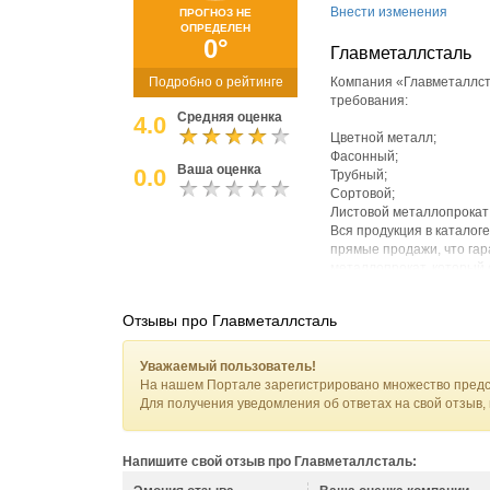
Внести изменения
ПРОГНОЗ НЕ
ОПРЕДЕЛЕН
0°
Главметаллсталь
Подробно о рейтинге
Компания «Главметаллст
требования:
Средняя оценка
4.0
Цветной металл;
Фасонный;
Ваша оценка
0.0
Трубный;
Сортовой;
Листовой металлопрокат 
Вся продукция в каталог
прямые продажи, что гар
металлопрокат, который
Значительный акцент в с
Отзывы про Главметаллсталь
рассчитывать не только 
внимательный сервис об
полноценную консультац
Уважаемый пользователь!
выбора и до момента отг
На нашем Портале зарегистрировано множество предс
Для получения уведомления об ответах на свой отзыв,
С нами металлопрокат в 
службы логистики позвол
ближнего зарубежья.
Напишите свой отзыв про Главметаллсталь: