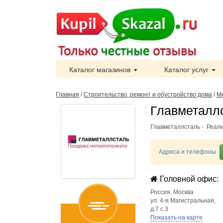
Каталог магазинов
Каталог услуг
Главная
/
Строительство, ремонт и обустройство дома
/
М
Главметаллс
Главметаллсталь - Реал
Адреса и телефоны
Головной офис:
Россия
,
Москва
ул. 4-я Магистральная,
д.7 с.3
Показать на карте