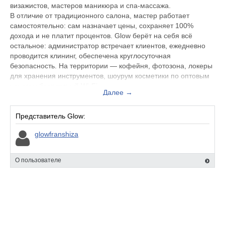
визажистов, мастеров маникюра и спа-массажа.
В отличие от традиционного салона, мастер работает
самостоятельно: сам назначает цены, сохраняет 100%
дохода и не платит процентов. Glow берёт на себя всё
остальное: администратор встречает клиентов, ежедневно
проводится клининг, обеспечена круглосуточная
безопасность. На территории — кофейня, фотозона, локеры
для хранения инструментов, шоурум косметики по оптовым
ценам и бесплатный Wi-Fi.
Далее →
Бронирование — онлайн через приложение Glow. Доступны
абонементы с бессрочным сроком действия и скидкой 20%
для новых резидентов. Первый час — бесплатно."
Представитель Glow:
glowfranshiza
О пользователе