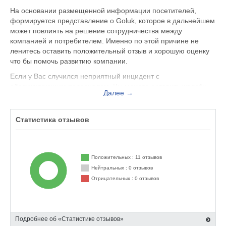
На основании размещенной информации посетителей,
формируется представление о Goluk, которое в дальнейшем
может повлиять на решение сотрудничества между
компанией и потребителем. Именно по этой причине не
ленитесь оставить положительный отзыв и хорошую оценку
что бы помочь развитию компании.
Если у Вас случился неприятный инцидент с
обслуживающим персоналом, Вы можете оставить жалобу
Далее →
не только на официальном сайте goluk.ru, но и здесь.
Представитель организации ответит на Ваш отзыв и примет
меры по улучшению качества предоставляемых услуг.
Статистика отзывов
Goluk находится по адресу Москва Дмитровское шоссе 157,
строение 7 этаж 2, офис 7220, вы можете поделиться
впечатлением от посещения данного заведения с будущими
Положительных : 11 отзывов
посетителями.
Нейтральных : 0 отзывов
Отрицательных : 0 отзывов
Подробнее об «Статистике отзывов»