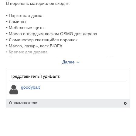
В перечень материалов входят:
• Паркетная доска
• Ламинат
• Мебельные щиты
• Масло с твердым воском OSMO для дерева
• Люминофор светящийся порошок
• Масло, лазурь, воск BIOFA
• Крепеж для дерева
• Погонажные изделия для отделки бани и сауны ( Абаши и
Далее →
термоАбаши Африканский, Кедр Канадский Красный
Ароматический, Осина, Новозеландская термообработанная
Сосна и Ольха )
Представитель ГудиБалт:
• Электрические печи Harvia для саун и бань
goodybalt
Все материалы хранятся в крытом и отапливаемом складе.
О пользователе
Более подробную информацию можно посмотреть на нашем
сайте: https://goodybalt.ru/