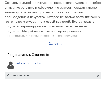
Создаем съедобное искусство: наши повара уделяют особое
внимание эстетике и оформлению закусок. Каждая канапе,
мини-тарталетка или брускетта станет настоящим
произведением искусства, которое не только восхитит ваших
гостей своим вкусом, но и своей красотой. Всегда свежие
продукты: гарантируем высокое качество и свежесть
продуктов. Мы работаем только с проверенными
поставщиками, чтобы обеспечить вас самыми
качественными ингредиентами. Упакуем надежно и с
Далее →
заботой: красивая, прочная коробка, сохранит вкус еды, а
также сбережет все ее эстетические свойства.
Представитель Gourmet box:
infoo-gourmetbox
О пользователе