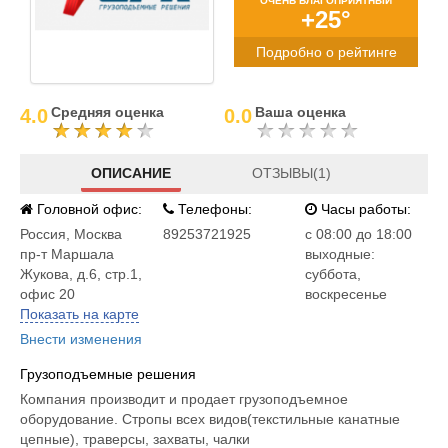
ОЧЕНЬ БЛАГОПРИЯТНЫЙ
+25°
Подробно о рейтинге
Средняя оценка
Ваша оценка
4.0
0.0
ОПИСАНИЕ
ОТЗЫВЫ(1)
Головной офис:
Телефоны:
Часы работы:
Россия
,
Москва
89253721925
c 08:00 до 18:00
пр-т Маршала
выходные:
Жукова, д.6, стр.1,
суббота,
офис 20
воскресенье
Показать на карте
Внести изменения
Грузоподъемные решения
Компания производит и продает грузоподъемное
оборудование. Стропы всех видов(текстильные канатные
цепные), траверсы, захваты, чалки