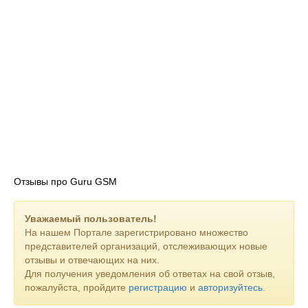
В нашем каталоге вы всегда найдете защитные стекла для
экранов смартфонов самых разных моделей.
Мы предлагаем разнообразные аккумуляторы как
стандартной емкости, так и повышенной мощности.
Наш ассортимент также включает чехлы различных
форматов — от элегантных кожаных до ярких силиконовых
моделей с уникальными дизайнерскими решениями.
Наша компания - это не только профессионализм и качество
услуг. Это доверие клиентов, которое мы оправдываем с
2007 года работы на рынке сервисных услуг. Выбирая нас
сегодня, вы выбираете безопасность своей техники завтра.
Отзывы про Guru GSM
Уважаемый пользователь!
На нашем Портале зарегистрировано множество
представителей организаций, отслеживающих новые
отзывы и отвечающих на них.
Для получения уведомления об ответах на свой отзыв,
пожалуйста, пройдите
регистрацию
и
авторизуйтесь
.