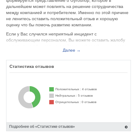
формируется представление о Gyroshop, которое в
дальнейшем может повлиять на решение сотрудничества
между компанией и потребителем. Именно по этой причине
не ленитесь оставить положительный отзыв и хорошую
оценку что бы помочь развитию компании.
Если у Вас случился неприятный инцидент с
обслуживающим персоналом, Вы можете оставить жалобу
не только на официальном сайте gyroshopspb.ru, но и здесь.
Далее →
Представитель организации ответит на Ваш отзыв и примет
меры по улучшению качества предоставляемых услуг.
Статистика отзывов
Gyroshop находится по адресу Санкт-Петербург Лиговский
пр-т., 50к2, вы можете поделиться впечатлением от
посещения данного заведения с будущими посетителями.
Положительных : 4 отзывов
Нейтральных : 5 отзывов
Отрицательных : 0 отзывов
Подробнее об «Статистике отзывов»