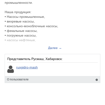
промышленности.
Наша продукция:
• Насосы промышленные,
• вихревые насосы,
• консольно-моноблочные насосы,
• фекальные насосы,
• погружные насосы,
• насосы нефтяные,
• насосы гидравлические
Далее →
• насосы дозировочные
• насосы дренажные
• запорная арматура.
Представитель Русмаш, Хабаровск:
• Тельферы, тали, лебедки
rusgidro-mash
• Дизельные электростанции и насосные установки
• Вентиляционное оборудование
• Станции управления
О пользователе
• Насосы иностранного производства
• Электродвигатели
• Землесосы
• Запчасти к насосам