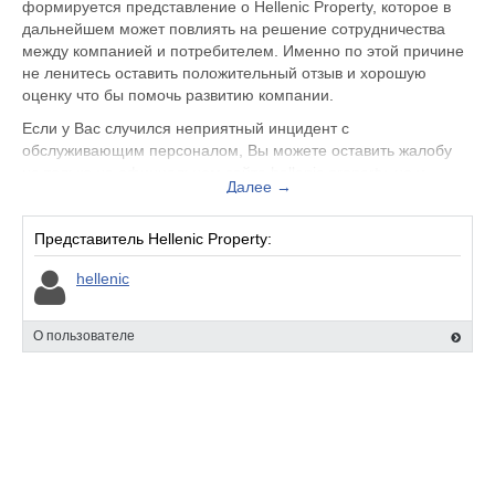
формируется представление о Hellenic Property, которое в
дальнейшем может повлиять на решение сотрудничества
между компанией и потребителем. Именно по этой причине
не ленитесь оставить положительный отзыв и хорошую
оценку что бы помочь развитию компании.
Если у Вас случился неприятный инцидент с
обслуживающим персоналом, Вы можете оставить жалобу
не только на официальном сайте hellenic.property, но и
Далее →
здесь. Представитель организации ответит на Ваш отзыв и
примет меры по улучшению качества предоставляемых
услуг.
Представитель Hellenic Property:
Hellenic Property находится по адресу Москва Пресненская
hellenic
наб., 2, вы можете поделиться впечатлением от посещения
данного заведения с будущими посетителями.
О пользователе