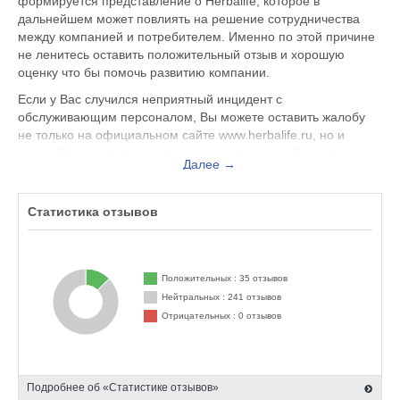
формируется представление о Herbalife, которое в
дальнейшем может повлиять на решение сотрудничества
между компанией и потребителем. Именно по этой причине
не ленитесь оставить положительный отзыв и хорошую
оценку что бы помочь развитию компании.
Если у Вас случился неприятный инцидент с
обслуживающим персоналом, Вы можете оставить жалобу
не только на официальном сайте www.herbalife.ru, но и
здесь. Представитель организации ответит на Ваш отзыв и
Далее →
примет меры по улучшению качества предоставляемых
услуг.
Статистика отзывов
Herbalife находится по адресу Москва Проспект Мира, 33
корп. 1, вы можете поделиться впечатлением от посещения
данного заведения с будущими посетителями.
Положительных : 35 отзывов
Нейтральных : 241 отзывов
Отрицательных : 0 отзывов
Подробнее об «Статистике отзывов»