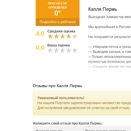
ПРОГНОЗ НЕ
ОПРЕДЕЛЕН
Капля Пермь
0°
Выездная Химчистка мяг
Подробно о рейтинге
Мы крупнейшая в России 
Средняя оценка
4.0
Не понравится результат
Ваша оценка
0.0
— Убираем пятна и грязь
— Выводим запахи, в том
—Только гипоаллергенные
полностью безопасно дл
— Среднее время чисткки
— После нас нет неприя
— Мебель сохнет в течен
Отзывы про Капля Пермь
БЕСПЛАТНЫЙ выезд в пр
Точную цену скажем зара
Уважаемый пользователь!
(фото можно отправить в
На нашем Портале зарегистрировано множество предс
Для получения уведомления об ответах на свой отзыв,
Напишите свой отзыв про Капля Пермь: