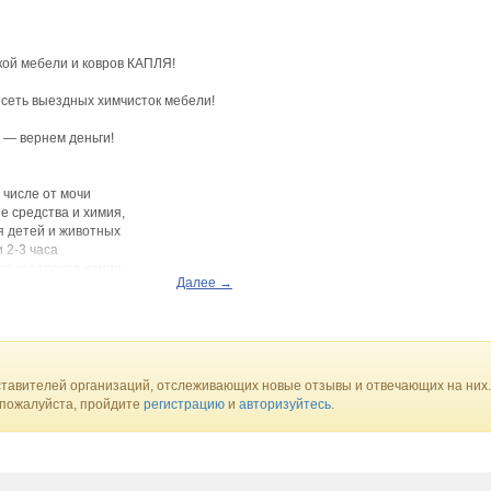
кой мебели и ковров КАПЛЯ!
сеть выездных химчисток мебели!
 — вернем деньги!
 числе от мочи
 средства и химия,
я детей и животных
 2-3 часа
тных запахов химии
Далее →
ие нескольких часов
еделах города.
нее по фото, у вас дома цена не изменится!
 сообщения или Telegram/WhatsApp)
тавителей организаций, отслеживающих новые отзывы и отвечающих на них.
 пожалуйста, пройдите
регистрацию
и
авторизуйтесь
.