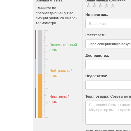
Эмоция отзыва
Ваша оценка компании
Кликните по
преобладающей у Вас
Имя или ник:
эмоции рядом со шкалой
термометра.
Рассказать:
Положительный
отзыв
Достоинства:
Нейтральный
отзыв
Недостатки:
Текст отзыва:
Советы по 
Негативный
отзыв