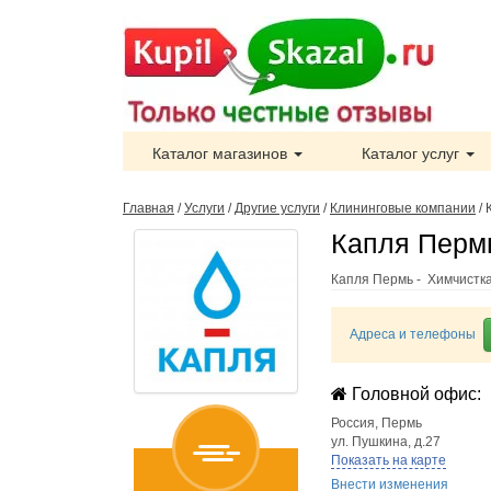
Каталог магазинов
Каталог услуг
Главная
/
Услуги
/
Другие услуги
/
Клининговые компании
/
Капля Пермь
Капля Пермь - Химчистка
Адреса и телефоны
Головной офис:
Россия
,
Пермь
ул. Пушкина, д.27
Показать на карте
Внести изменения