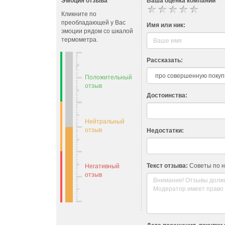
Эмоция отзыва
Ваша оценка компании
Кликните по
преобладающей у Вас
Имя или ник:
эмоции рядом со шкалой
термометра.
Рассказать:
Положительный
отзыв
Достоинства:
Нейтральный
отзыв
Недостатки:
Текст отзыва:
Советы по 
Негативный
отзыв