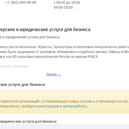
+7 (962) 685-99-99
c 09:00 до 18:00
09:00-18:00
ерские и юридические услуги для бизнеса
е и юридические услуги для бизнеса
несу расти безопасно. Юристы, бухгалтеры и налоговые консультанты работ
ания была защищена от штрафов, блокировок и судебных рисков. Офисы в Мо
м в топ-60 налоговых консалтингов России по версии RAEX.
ля вас способом.
Далее →
ольшая Калитниковская, дом 42, офис 301Г
кие услуги для бизнеса
99; 8 (800) 301-57-66
тавителей организаций, отслеживающих новые отзывы и отвечающих на них.
 пожалуйста, пройдите
регистрацию
и
авторизуйтесь
.
юридические услуги для бизнеса: