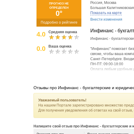
Россия
,
Москва
ПРОГНОЗ НЕ
Большая Калитниковская
ОПРЕДЕЛЕН
0°
Показать на карте
Внести изменения
Подробно о рейтинге
Инфинанс - бухгалт
Средняя оценка
4.0
Инфинанс - бухгалтерски
Ваша оценка
0.0
"Инфинанс" помогает биз
связке, чтобы ваша комп
Санкт-Петербурге. Входи
ПН-ПТ: 09:00-18:00
Оплата любым удобным д
г. Москва, 109029, ул. Б
Отзывы про Инфинанс - бухгалтерские и юридичес
Телефон: +7 (962) 685-99-
https://infinans.ru
Уважаемый пользователь!
На нашем Портале зарегистрировано множество предс
Для получения уведомления об ответах на свой отзыв,
Напишите свой отзыв про Инфинанс - бухгалтерские и 