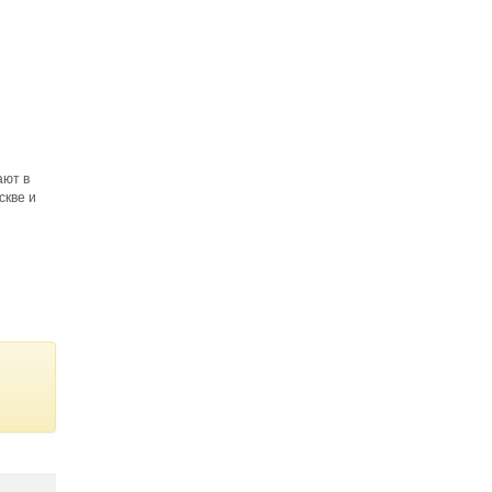
ают в
скве и