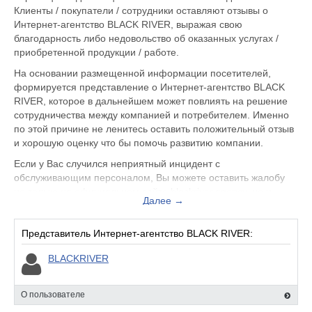
Клиенты / покупатели / сотрудники оставляют отзывы о
Интернет-агентство BLACK RIVER, выражая свою
благодарность либо недовольство об оказанных услугах /
приобретенной продукции / работе.
На основании размещенной информации посетителей,
формируется представление о Интернет-агентство BLACK
RIVER, которое в дальнейшем может повлиять на решение
сотрудничества между компанией и потребителем. Именно
по этой причине не ленитесь оставить положительный отзыв
и хорошую оценку что бы помочь развитию компании.
Если у Вас случился неприятный инцидент с
обслуживающим персоналом, Вы можете оставить жалобу
не только на официальном сайте blackriver.agency, но и
Далее →
здесь. Представитель организации ответит на Ваш отзыв и
примет меры по улучшению качества предоставляемых
услуг.
Представитель Интернет-агентство BLACK RIVER:
Интернет-агентство BLACK RIVER находится по адресу
BLACKRIVER
Дубна ул. Строителей д.4, вы можете поделиться
впечатлением от посещения данного заведения с будущими
О пользователе
посетителями.