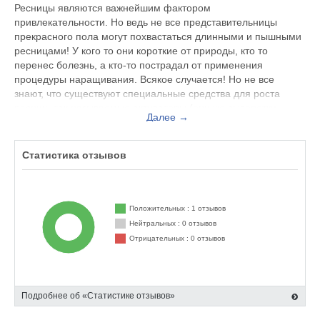
Ресницы являются важнейшим фактором
привлекательности. Но ведь не все представительницы
прекрасного пола могут похвастаться длинными и пышными
ресницами! У кого то они короткие от природы, кто то
перенес болезнь, а кто-то пострадал от применения
процедуры наращивания. Всякое случается! Но не все
знают, что существуют специальные средства для роста
ресниц, так называемые активаторы (они же сыворотки,
Далее →
стимуляторы).
На данный момент на российском рынке можно встретить
Статистика отзывов
несколько видов активаторов роста ресниц. Некоторые из
них стоят целое состояние при достаточно слабом
результате. Другие и того хуже – вызывают частые случаи
аллергии, не совсем безопасны. Каждое средство для роста
Положительных : 1 отзывов
ресниц по своему уникально, хотя по сути все они
Нейтральных : 0 отзывов
выполняют одну и ту же функцию – способствуют росту
Отрицательных : 0 отзывов
собственных ресниц. Вопрос различий – цена, удобство,
натуральность, доступность, риски возникновения аллергии.
Покупателю сейчас есть из чего выбирать по своему случаю
и кошельку!
Подробнее об «Статистике отзывов»