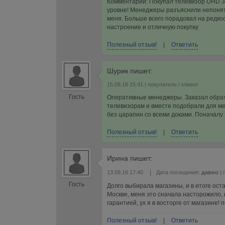
Комментарий: Покупал телевизор UHD 3D
уровне! Менеджеры разъяснили непонятн
меня. Больше всего порадовал на редко
настроение и отличную покупку
Полезный отзыв!
|
Ответить
Шурик
пишет:
15.09.16 15:41
| покупатель / клиент
Гость
Оперативные менеджеры. Заказал обратн
телевизорам и вместе подобрали для ме
без царапин со всеми доками. Поначалу 
Полезный отзыв!
|
Ответить
Ирина
пишет:
|
13.09.16 17:40
Дата посещения:
давно
| 
Гость
Долго выбирала магазины, и в итоге ост
Москве, меня это сначала насторожило, 
гарантией, ух я в восторге от магазине!
Полезный отзыв!
|
Ответить