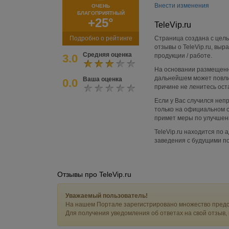
Внести изменения
ОЧЕНЬ
БЛАГОПРИЯТНЫЙ
+25°
TeleVip.ru
Подробно о рейтинге
Страница создана с цель
отзывы о TeleVip.ru, вы
Средняя оценка
3.0
продукции / работе.
На основании размещенно
дальнейшем может повли
Ваша оценка
0.0
причине не ленитесь ост
Если у Вас случился не
только на официальном са
примет меры по улучшени
TeleVip.ru находится по
заведения с будущими п
Отзывы про TeleVip.ru
Уважаемый пользователь!
На нашем Портале зарегистрировано множество предс
Для получения уведомления об ответах на свой отзыв,