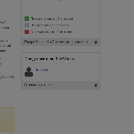
Положительных : 2 отзывов
ляют
Нейтральных : 1 отзывов
енной
Отрицательных : 0 отзывов
рое в
Подробнее об «Статистике отзывов»
о этой
нии.
Представитель TeleVip.ru:
 не
 и
televip
 данного
О пользователе