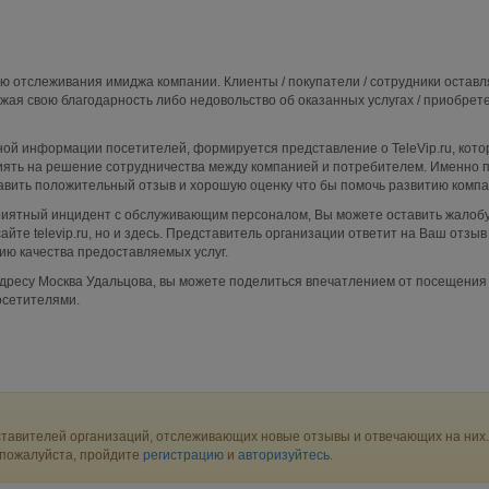
ю отслеживания имиджа компании. Клиенты / покупатели / сотрудники остав
ражая свою благодарность либо недовольство об оказанных услугах / приобрет
й информации посетителей, формируется представление о TeleVip.ru, кото
ять на решение сотрудничества между компанией и потребителем. Именно п
авить положительный отзыв и хорошую оценку что бы помочь развитию компа
приятный инцидент с обслуживающим персоналом, Вы можете оставить жалобу
йте televip.ru, но и здесь. Представитель организации ответит на Ваш отзыв
ю качества предоставляемых услуг.
 адресу Москва Удальцова, вы можете поделиться впечатлением от посещения
осетителями.
тавителей организаций, отслеживающих новые отзывы и отвечающих на них.
 пожалуйста, пройдите
регистрацию
и
авторизуйтесь
.