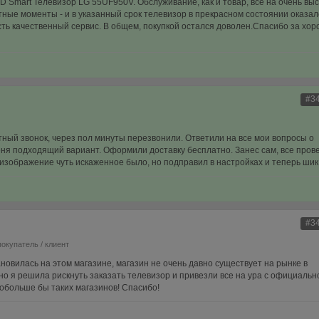
 Smart Телевизор LG 55UF950V. Обслуживание, как и товар, всё на очень вы
ые моменты - и в указанный срок телевизор в прекрасном состоянии оказал
сть качественный сервис. В общем, покупкой остался доволен.Спасибо за хо
#3
ый звонок, через пол минуты перезвонили. Ответили на все мои вопросы о
ня подходящий вариант. Оформили доставку бесплатно. Занес сам, все пров
изображение чуть искаженное было, но подправил в настройках и теперь шик
#3
покупатель / клиент
ановилась на этом магазине, магазин не очень давно существует на рынке в
но я решила рискнуть заказать телевизор и привезли все на ура с официальн
 побольше бы таких магазинов! Спасибо!