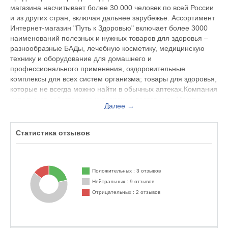
магазина насчитывает более 30.000 человек по всей России
и из других стран, включая дальнее зарубежье. Ассортимент
Интернет-магазин "Путь к Здоровью" включает более 3000
наименований полезных и нужных товаров для здоровья –
разнообразные БАДы, лечебную косметику, медицинскую
технику и оборудование для домашнего и
профессионального применения, оздоровительные
комплексы для всех систем организма; товары для здоровья,
которые не всегда можно найти в обычных аптеках.Компания
использует собственную курьерскую доставку по Москве,
Далее →
почтовую доставку по всей России; любые формы оплаты.
Оставить свои отзывы об уровне сервиса и качестве товаров,
Статистика отзывов
предлагаемых компанией "Путь к Здоровью", а также
познакомиться с мнением других клиентов магазина вы
сможете, посетив наш сайт.
Положительных : 3 отзывов
Нейтральных : 9 отзывов
Отрицательных : 2 отзывов