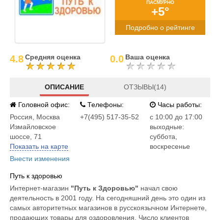
ПАСМУРНО
+5°
Подробно о рейтинге
Средняя оценка
Ваша оценка
4.8
0.0
ОПИСАНИЕ
ОТЗЫВЫ(14)
Головной офис:
Телефоны:
Часы работы:
Россия
,
Москва
+7(495) 517-35-52
c 10:00 до 17:00
Измайловское
выходные:
шоссе, 71
суббота,
Показать на карте
воскресенье
Внести изменения
Путь к здоровью
Интернет-магазин
"Путь к Здоровью"
начал свою
деятельность в 2001 году. На сегодняшний день это один из
самых авторитетных магазинов в русскоязычном Интернете,
продающих товары для оздоровления. Число клиентов