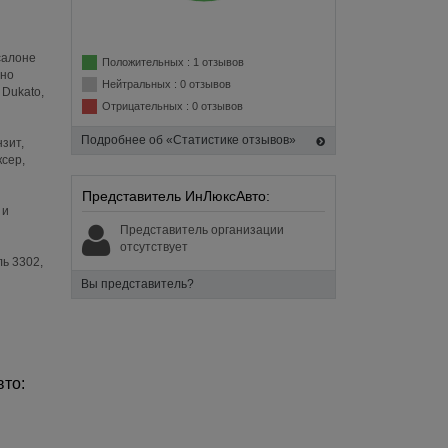
салоне
Положительных : 1 отзывов
дно
Нейтральных : 0 отзывов
 Dukato,
Отрицательных : 0 отзывов
Подробнее об «Статистике отзывов»
зит,
ксер,
Представитель ИнЛюксАвто:
 и
Представитель организации
отсутствует
ь 3302,
Вы представитель?
то: