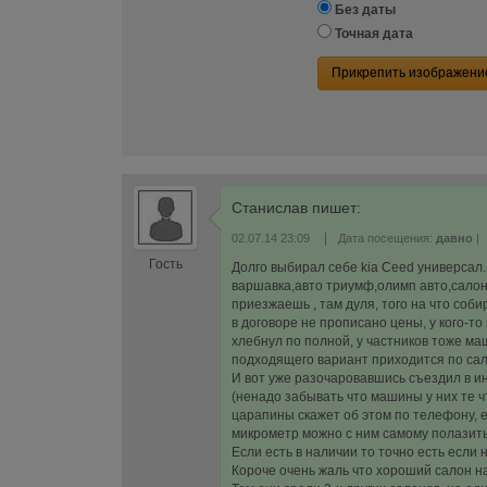
Без даты
Точная дата
Прикрепить изображени
Станислав
пишет:
|
02.07.14 23:09
Дата посещения:
давно
|
Гость
Долго выбирал себе kia Ceed универсал. 
варшавка,авто триумф,олимп авто,салон
приезжаешь , там дуля, того на что соби
в договоре не прописано цены, у кого-т
хлебнул по полной, у частников тоже маш
подходящего вариант приходится по сал
И вот уже разочаровавшись съездил в ин
(ненадо забывать что машины у них те чт
царапины скажет об этом по телефону, 
микрометр можно с ним самому полазит
Если есть в наличии то точно есть если н
Короче очень жаль что хороший салон на