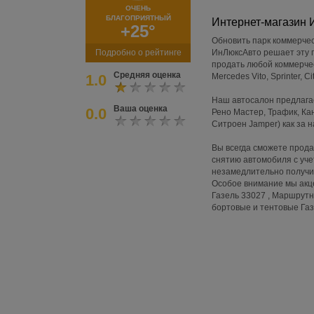
ОЧЕНЬ
БЛАГОПРИЯТНЫЙ
Интернет-магазин
+25°
Обновить парк коммерче
Подробно о рейтинге
ИнЛюксАвто решает эту п
продать любой коммерчески
Средняя оценка
1.0
Mercedes Vito, Sprinter, 
Наш автосалон предлагае
Ваша оценка
0.0
Рено Мастер, Трафик, Ка
Ситроен Jamper) как за н
Вы всегда сможете прода
снятию автомобиля с уче
незамедлительно получит
Особое внимание мы акце
Газель 33027 , Маршрутн
бортовые и тентовые Га