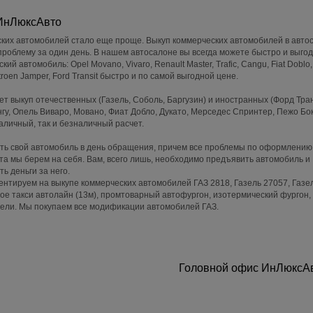
 ИнЛюксАвто
ских автомобилей стало еще проще. Выкуп коммерческих автомобилей в авто
роблему за один день. В нашем автосалоне вы всегда можете быстро и выго
й автомобиль: Opel Movano, Vivaro, Renault Master, Trafic, Cangu, Fiat Doblo,
Citroen Jamper, Ford Transit быстро и по самой выгодной цене.
т выкуп отечественных (Газель, Соболь, Баргузин) и иностранных (Форд Тран
нгу, Опель Виваро, Мовано, Фиат Добло, Дукато, Мерседес Спринтер, Пежо Бо
аличный, так и безналичный расчет.
ть свой автомобиль в день обращения, причем все проблемы по оформлению
та мы берем на себя. Вам, всего лишь, необходимо предъявить автомобиль и
ь деньги за него.
нтируем на выкупе коммерческих автомобилей ГАЗ 2818, Газель 27057, Газел
ое такси автолайн (13м), промтоварный автофургон, изотермический фургон,
зели. Мы покупаем все модификации автомобилей ГАЗ.
Головной офис ИнЛюксАв