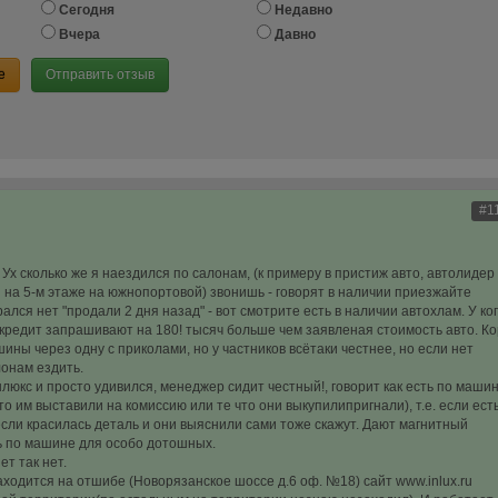
Сегодня
Недавно
Вчера
Давно
е
Отправить отзыв
#1
Ух сколько же я наездился по салонам, (к примеру в пристиж авто, автолидер
 на 5-м этаже на южнопортовой) звонишь - говорят в наличии приезжайте
рался нет "продали 2 дня назад" - вот смотрите есть в наличии автохлам. У ко
о кредит запрашивают на 180! тысяч больше чем заявленая стоимость авто. К
ины через одну с приколами, но у частников всётаки честнее, но если нет
онам ездить.
люкс и просто удивился, менеджер сидит честный!, говорит как есть по маши
о им выставили на комиссию или те что они выкупилипригнали), т.е. если ест
если красилась деталь и они выяснили сами тоже скажут. Дают магнитный
ь по машине для особо дотошных.
ет так нет.
ходится на отшибе (Новорязанское шоссе д.6 оф. №18) сайт www.inlux.ru