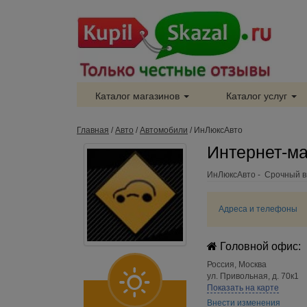
Каталог магазинов
Каталог услуг
Главная
/
Авто
/
Автомобили
/
ИнЛюксАвто
Интернет-ма
ИнЛюксАвто - Срочный в
Адреса и телефоны
Головной офис:
Россия
,
Москва
ул. Привольная, д. 70к1
Показать на карте
Внести изменения