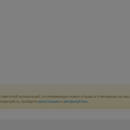
тавителей организаций, отслеживающих новые отзывы и отвечающих на них.
 пожалуйста, пройдите
регистрацию
и
авторизуйтесь
.