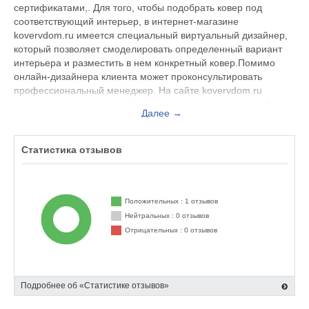
сертификатами,. Для того, чтобы подобрать ковер под
соответствующий интерьер, в интернет-магазине
kovervdom.ru имеется специальный виртуальный дизайнер,
который позволяет смоделировать определенный вариант
интерьера и разместить в нем конкретный ковер.Помимо
онлайн-дизайнера клиента может проконсультировать
профессиональный менеджер. На сайте kovervdom.ru
размещена полезная информация по правильному выбору
Далее →
ковров, по уходу за ними. Компания «Ковер в дом»
предлагает доступные цены, профессиональный сервис,
оперативную доставку.
Статистика отзывов
На нашем сайте вы можете не только ознакомиться с
информацией об интернет - магазине kovervdom.ru, но и
прочесть отзывы его клиентов о качестве предлагаемых
Положительных : 1 отзывов
ковровых изделий и сервиса, а также поделиться своим
Нейтральных : 0 отзывов
мнением.
Отрицательных : 0 отзывов
Подробнее об «Статистике отзывов»